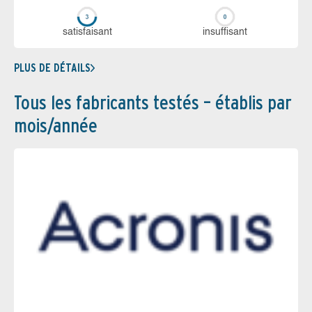
sa­tis­fai­sant
in­suf­fi­sant
PLUS DE DÉTAILS
Tous les fabricants testés – établis par
mois/année