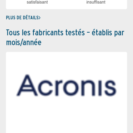
sa­tis­fai­sant
in­suf­fi­sant
PLUS DE DÉTAILS
Tous les fabricants testés – établis par
mois/année