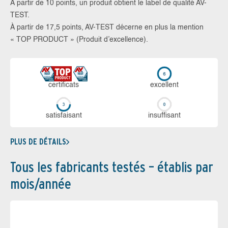
À partir de 10 points, un produit obtient le label de qualité AV-
TEST.
À partir de 17,5 points, AV-TEST décerne en plus la mention
« TOP PRODUCT » (Produit d’excellence).
certi­ficats
ex­cellent
sa­tis­fai­sant
in­suf­fi­sant
PLUS DE DÉTAILS
Tous les fabricants testés – établis par
mois/année