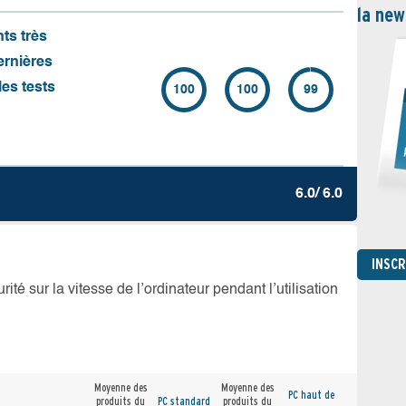
la new
nts très
ernières
es tests
100
100
99
6.0/ 6.0
INSC
té sur la vitesse de l’ordinateur pendant l’utilisation
Moyenne des
Moyenne des
PC haut de
produits du
PC standard
produits du