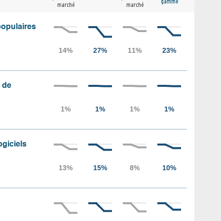
gamme
marché
marché
populaires
 de
ogiciels