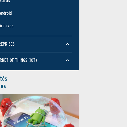
MacOS
Android
Archives
REPRISES
RNET OF THINGS (IOT)
ités
tes