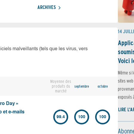
ARCHIVES
14 JUILL
Applic
iciels malveillants (tels que les virus, vers
soumis
Voici l
Même si l
sites web
Moyenne des
produits du
septembre
octobre
provenant
marché
exposés à 
ero Day »
LIRE L'
 et e-mails
99.4
100
100
Abonne