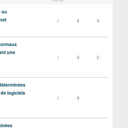
marché
s ou
net
0
0
0
 normaux
ant une
2
0
2
 déterminées
 de logiciels
0
0
minées