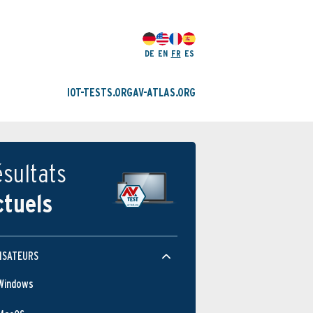
DE
EN
FR
ES
IOT-TESTS.ORG
AV-ATLAS.ORG
sultats
ctuels
ISATEURS
Windows