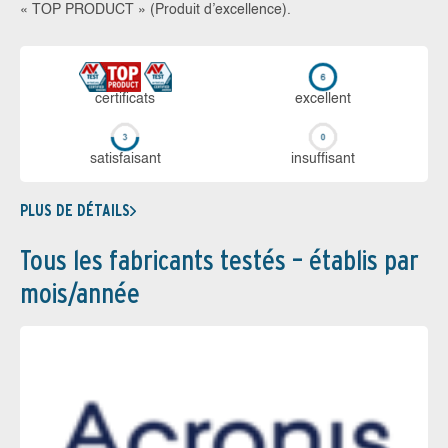
« TOP PRODUCT » (Produit d’excellence).
certi­ficats
ex­cellent
sa­tis­fai­sant
in­suf­fi­sant
PLUS DE DÉTAILS
Tous les fabricants testés – établis par
mois/année