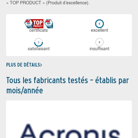
« TOP PRODUCT » (Produit d’excellence).
certi­ficats
ex­cellent
sa­tis­fai­sant
in­suf­fi­sant
PLUS DE DÉTAILS
Tous les fabricants testés – établis par
mois/année