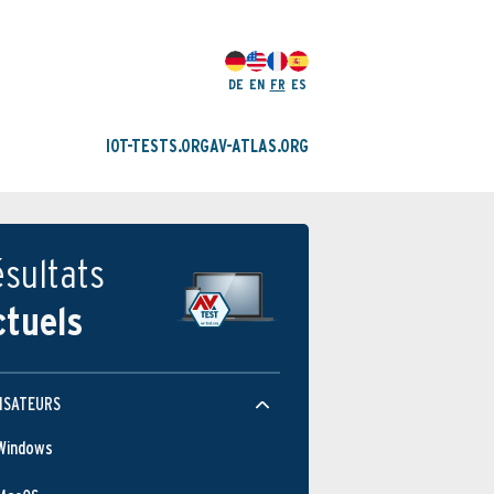
DE
EN
FR
ES
IOT-TESTS.ORG
AV-ATLAS.ORG
sultats
ctuels
ISATEURS
Windows