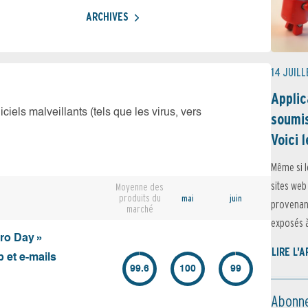
ARCHIVES
14 JUILL
Applic
iciels malveillants (tels que les virus, vers
soumis
Voici l
Même si l
sites web
Moyenne des
produits du
mai
juin
provenant
marché
exposés à 
ero Day »
LIRE L'
 et e-mails
99.6
100
99
Abonne