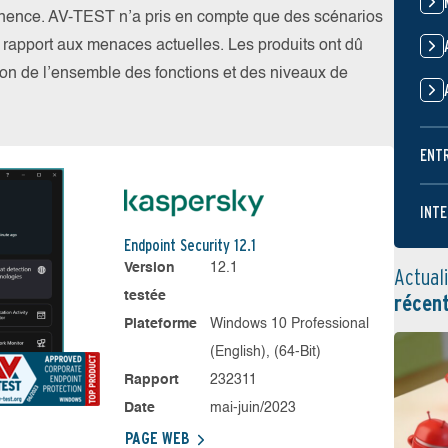
nence. AV-TEST n’a pris en compte que des scénarios
par rapport aux menaces actuelles. Les produits ont dû
ation de l’ensemble des fonctions et des niveaux de
ENT
INTE
Endpoint Security 12.1
Version
12.1
Actual
testée
récen
Plateforme
Windows 10 Professional
(English), (64-Bit)
Rapport
232311
Date
mai-juin/2023
PAGE WEB