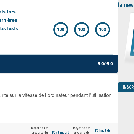
la new
nts très
ernières
es tests
100
100
100
6.0/ 6.0
INSC
té sur la vitesse de l’ordinateur pendant l’utilisation
Moyenne des
Moyenne des
PC haut de
produits du
PC standard
produits du