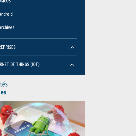
MacOS
Android
Archives
REPRISES
RNET OF THINGS (IOT)
ités
tes