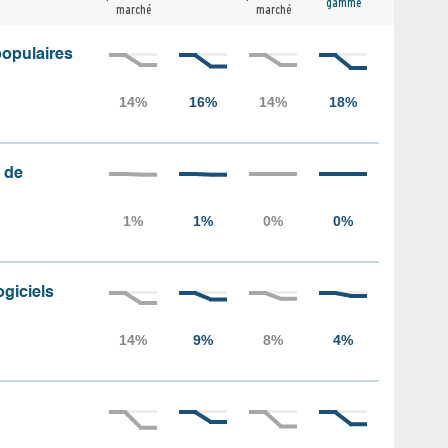
gamme
marché
marché
populaires
 de
ogiciels