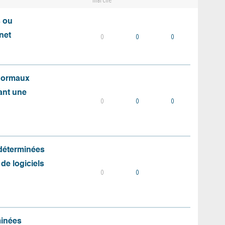
marché
s ou
net
0
0
0
 normaux
ant une
0
0
0
 déterminées
 de logiciels
0
0
minées