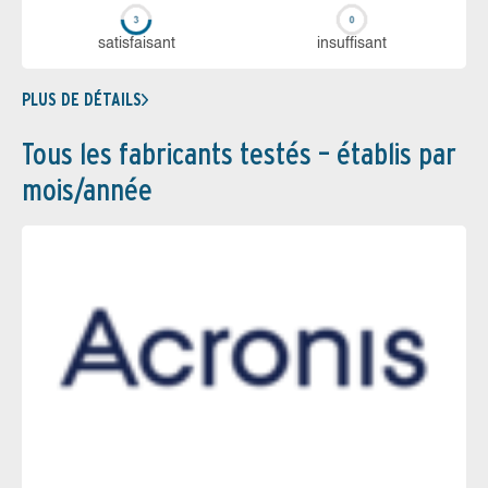
sa­tis­fai­sant
in­suf­fi­sant
PLUS DE DÉTAILS
Tous les fabricants testés – établis par
mois/année