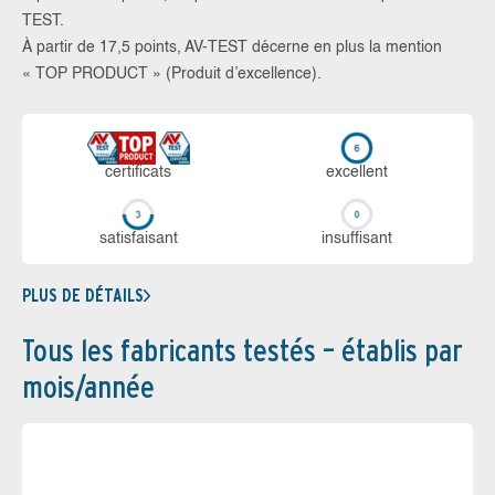
TEST.
À partir de 17,5 points, AV-TEST décerne en plus la mention
« TOP PRODUCT » (Produit d’excellence).
certi­ficats
ex­cellent
sa­tis­fai­sant
in­suf­fi­sant
PLUS DE DÉTAILS
Tous les fabricants testés – établis par
mois/année