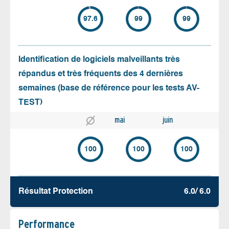
97.6
99
99
Identification de logiciels malveillants très
répandus et très fréquents des 4 dernières
semaines (base de référence pour les tests AV-
TEST)
mai
juin
100
100
100
Résultat Protection
6.0/ 6.0
Performance