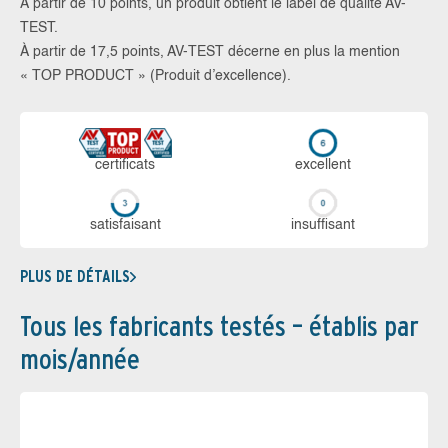
À partir de 10 points, un produit obtient le label de qualité AV-
TEST.
À partir de 17,5 points, AV-TEST décerne en plus la mention
« TOP PRODUCT » (Produit d’excellence).
certi­ficats
ex­cellent
sa­tis­fai­sant
in­suf­fi­sant
PLUS DE DÉTAILS
Tous les fabricants testés – établis par
mois/année