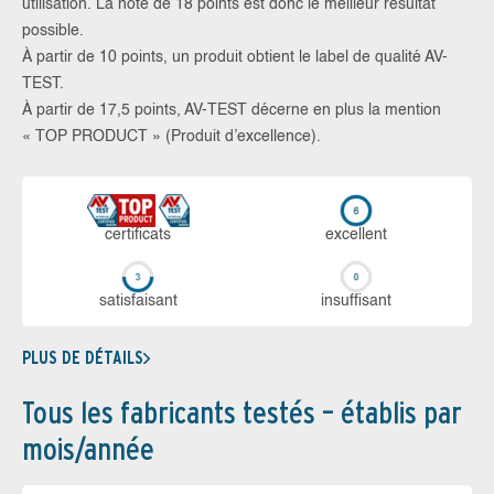
utilisation. La note de 18 points est donc le meilleur résultat
possible.
À partir de 10 points, un produit obtient le label de qualité AV-
TEST.
À partir de 17,5 points, AV-TEST décerne en plus la mention
« TOP PRODUCT » (Produit d’excellence).
certi­ficats
ex­cellent
sa­tis­fai­sant
in­suf­fi­sant
PLUS DE DÉTAILS
Tous les fabricants testés – établis par
mois/année