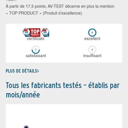
À partir de 17,5 points, AV-TEST décerne en plus la mention
« TOP PRODUCT » (Produit d’excellence).
certi­ficats
ex­cellent
sa­tis­fai­sant
in­suf­fi­sant
PLUS DE DÉTAILS
Tous les fabricants testés – établis par
mois/année