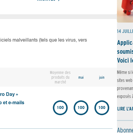
14 JUILL
iciels malveillants (tels que les virus, vers
Applic
soumis
Voici l
Même si l
Moyenne des
produits du
mai
juin
sites web
marché
provenant
ero Day »
exposés à 
 et e-mails
100
100
100
LIRE L'
Abonne