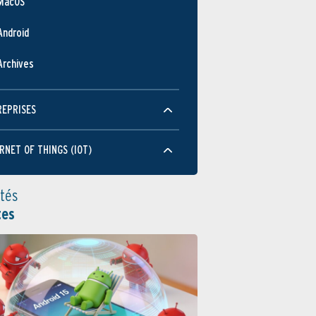
MacOS
Android
Archives
REPRISES
RNET OF THINGS (IOT)
ités
tes