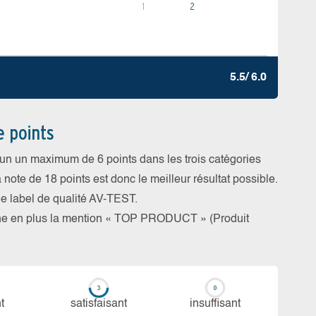
1
2
5.5/ 6.0
e points
cun un maximum de 6 points dans les trois catégories
a note de 18 points est donc le meilleur résultat possible.
 le label de qualité AV-TEST.
rne en plus la mention « TOP PRODUCT » (Produit
t
sa­tis­fai­sant
in­suf­fi­sant