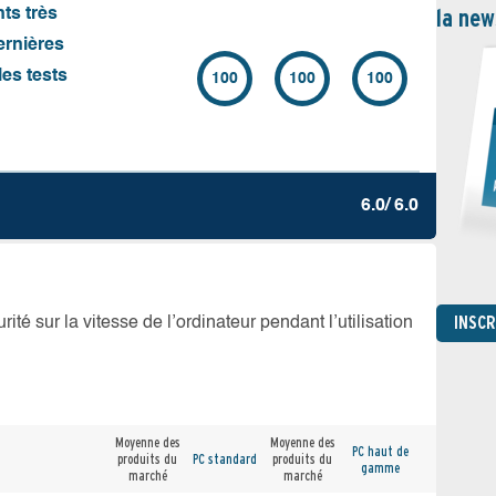
la new
nts très
ernières
es tests
100
100
100
6.0/ 6.0
INSC
té sur la vitesse de l’ordinateur pendant l’utilisation
Moyenne des
Moyenne des
PC haut de
produits du
PC standard
produits du
gamme
marché
marché