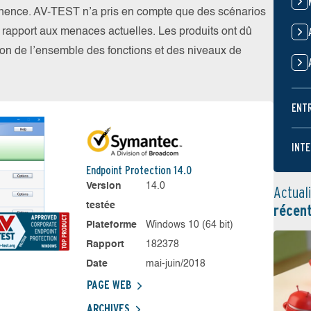
nence. AV-TEST n’a pris en compte que des scénarios
par rapport aux menaces actuelles. Les produits ont dû
ation de l’ensemble des fonctions et des niveaux de
ENT
INTE
Endpoint Protection 14.0
Version
14.0
Actual
testée
récen
Plateforme
Windows 10 (64 bit)
Rapport
182378
Date
mai-juin/2018
PAGE WEB
ARCHIVES