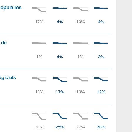
populaires
 de
ogiciels