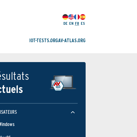
DE
EN
FR
ES
IOT-TESTS.ORG
AV-ATLAS.ORG
sultats
ctuels
ISATEURS
Windows