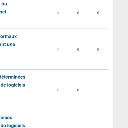
s ou
net
0
0
0
 normaux
ant une
2
0
0
 déterminées
 de logiciels
0
0
minées
 de logiciels