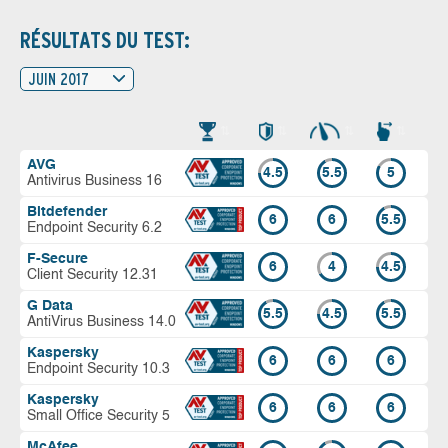
RÉSULTATS DU TEST:
JUIN 2017
AVG
4.5
5.5
5
Antivirus Business 16
Bitdefender
6
6
5.5
Endpoint Security 6.2
F-Secure
6
4
4.5
Client Security 12.31
G Data
5.5
4.5
5.5
AntiVirus Business 14.0
Kaspersky
6
6
6
Endpoint Security 10.3
Kaspersky
6
6
6
Small Office Security 5
McAfee