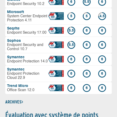
6
5.5
6
Endpoint Security 10.2
Microsoft
System Center Endpoint
5
5
4.5
Protection 4.11
Seqrite
5.5
6
6
Endpoint Security 17.00
Sophos
Endpoint Security and
5.5
6
6
Control 10.7
Symantec
6
6
6
Endpoint Protection 14.0
Symantec
Endpoint Protection
6
6
6
Cloud 22.9
Trend Micro
6
6
6
Office Scan 12.0
ARCHIVES
Évaluation avec système de points