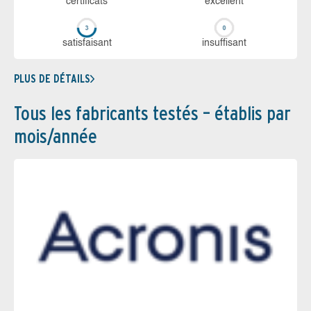
certi­ficats
ex­cellent
sa­tis­fai­sant
in­suf­fi­sant
PLUS DE DÉTAILS
Tous les fabricants testés – établis par
mois/année