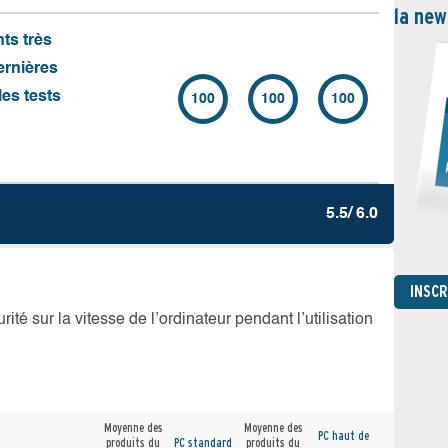
la new
nts très
ernières
es tests
100
100
100
5.5/ 6.0
INSC
té sur la vitesse de l’ordinateur pendant l’utilisation
Moyenne des
Moyenne des
PC haut de
produits du
PC standard
produits du