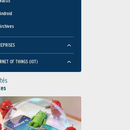
MacOS
Android
Archives
REPRISES
RNET OF THINGS (IOT)
ités
tes