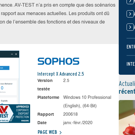
nence. AV-TEST n’a pris en compte que des scénarios
par rapport aux menaces actuelles. Les produits ont dû
ation de l’ensemble des fonctions et des niveaux de
ENT
INTE
Intercept X Advanced 2.5
Version
2.5
Actual
testée
récen
Plateforme
Windows 10 Professional
(English), (64-Bit)
Rapport
200618
Date
janv.-févr./2020
PAGE WEB