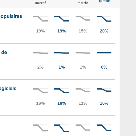
gamme
marché
marché
populaires
 de
ogiciels