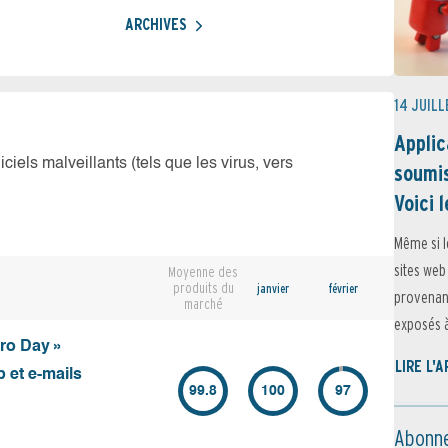
ARCHIVES
14 JUILL
Applic
iciels malveillants (tels que les virus, vers
soumis
Voici l
Même si l
sites web
Moyenne des
produits du
janvier
février
provenant
marché
exposés à 
ero Day »
LIRE L'
 et e-mails
99.8
100
97
Abonne