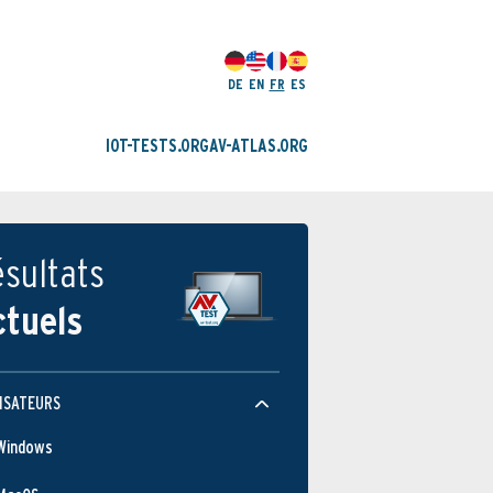
DE
EN
FR
ES
IOT-TESTS.ORG
AV-ATLAS.ORG
sultats
ctuels
ISATEURS
Windows