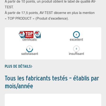
À partir de 10 points, un produit obtient le label de qualité AV-
TEST.
À partir de 17,5 points, AV-TEST décerne en plus la mention
« TOP PRODUCT » (Produit d’excellence).
certi­ficats
ex­cellent
sa­tis­fai­sant
in­suf­fi­sant
PLUS DE DÉTAILS
Tous les fabricants testés – établis par
mois/année