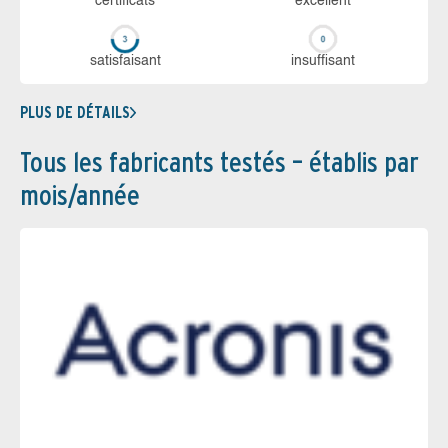
certi­ficats
ex­cellent
sa­tis­fai­sant
in­suf­fi­sant
PLUS DE DÉTAILS
Tous les fabricants testés – établis par
mois/année