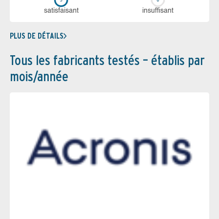
sa­tis­fai­sant
in­suf­fi­sant
PLUS DE DÉTAILS
Tous les fabricants testés – établis par
mois/année