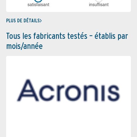
sa­tis­fai­sant
in­suf­fi­sant
PLUS DE DÉTAILS
Tous les fabricants testés – établis par
mois/année