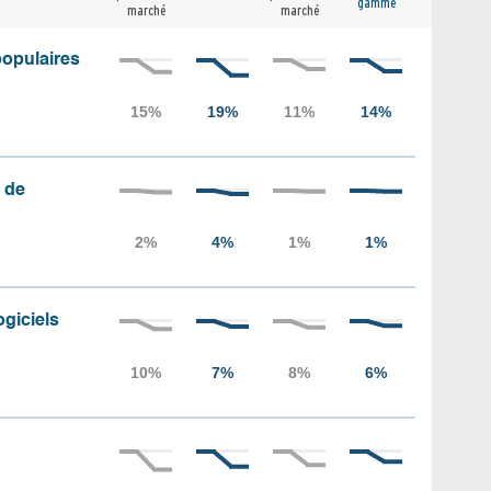
gamme
marché
marché
populaires
 de
ogiciels