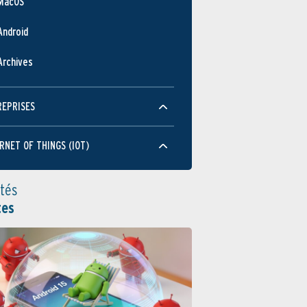
MacOS
Android
Archives
REPRISES
RNET OF THINGS (IOT)
ités
tes