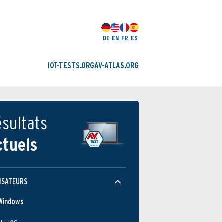
DE
EN
FR
ES
IOT-TESTS.ORG
AV-ATLAS.ORG
sultats
ctuels
ISATEURS
Windows