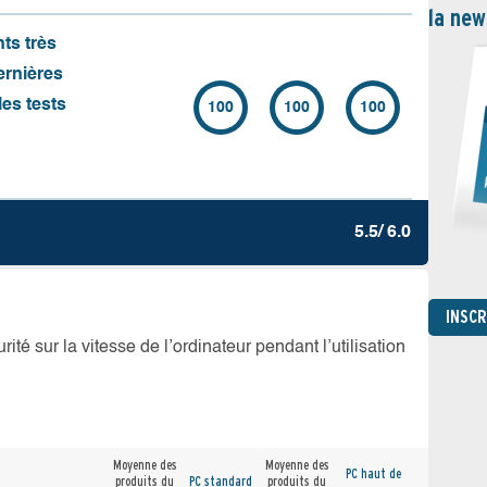
la new
nts très
ernières
es tests
100
100
100
5.5/ 6.0
INSC
té sur la vitesse de l’ordinateur pendant l’utilisation
Moyenne des
Moyenne des
PC haut de
produits du
PC standard
produits du