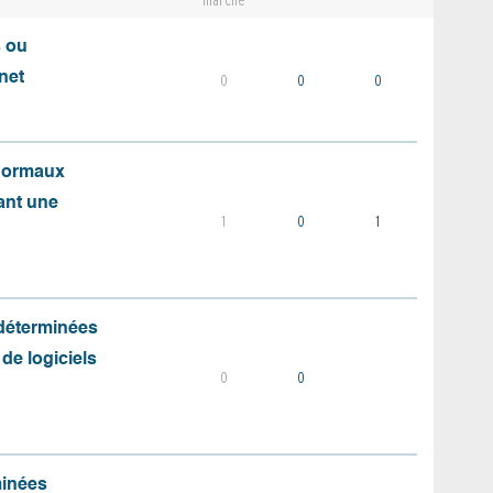
marché
s ou
net
0
0
0
 normaux
ant une
1
0
1
 déterminées
 de logiciels
0
0
minées