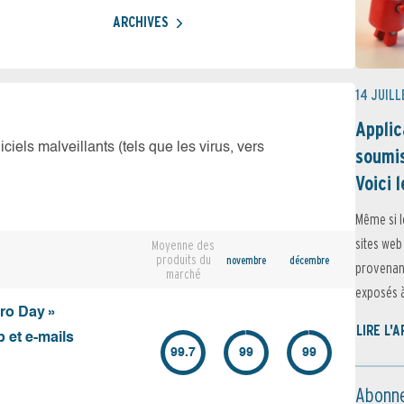
ARCHIVES
14 JUILL
Applic
iciels malveillants (tels que les virus, vers
soumis
Voici l
Même si l
sites web
Moyenne des
produits du
novembre
décembre
provenant
marché
exposés à 
ero Day »
LIRE L'
 et e-mails
99.7
99
99
Abonne