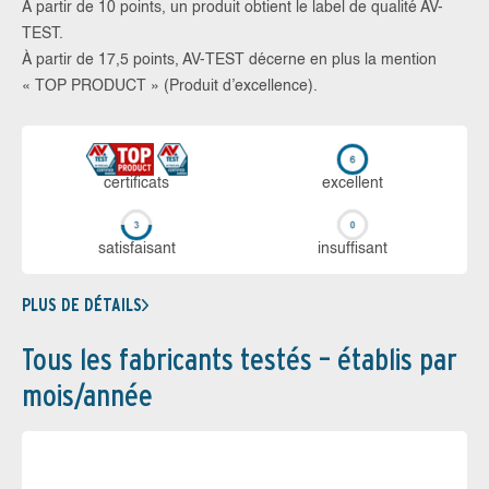
À partir de 10 points, un produit obtient le label de qualité AV-
TEST.
À partir de 17,5 points, AV-TEST décerne en plus la mention
« TOP PRODUCT » (Produit d’excellence).
certi­ficats
ex­cellent
sa­tis­fai­sant
in­suf­fi­sant
PLUS DE DÉTAILS
Tous les fabricants testés – établis par
mois/année