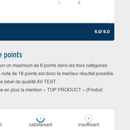
0
0
6.0/ 6.0
e points
cun un maximum de 6 points dans les trois catégories
a note de 18 points est donc le meilleur résultat possible.
 le label de qualité AV-TEST.
rne en plus la mention « TOP PRODUCT » (Produit
t
sa­tis­fai­sant
in­suf­fi­sant