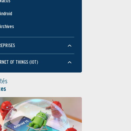
MacOS
Android
Archives
REPRISES
RNET OF THINGS (IOT)
ités
tes