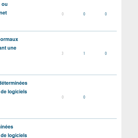
s ou
net
0
0
0
 normaux
ant une
3
1
0
 déterminées
 de logiciels
0
0
minées
 de logiciels