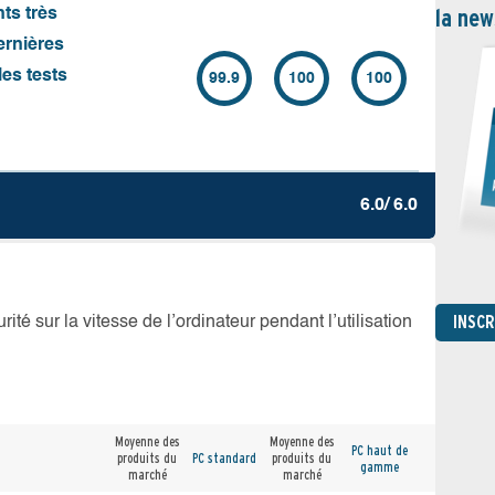
la new
nts très
ernières
es tests
99.9
100
100
6.0/ 6.0
INSC
té sur la vitesse de l’ordinateur pendant l’utilisation
Moyenne des
Moyenne des
PC haut de
produits du
PC standard
produits du
gamme
marché
marché