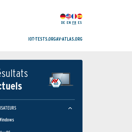
DE
EN
FR
ES
IOT-TESTS.ORG
AV-ATLAS.ORG
sultats
ctuels
ISATEURS
Windows