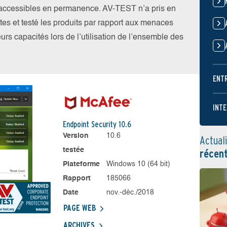
t accessibles en permanence. AV-TEST n’a pris en
tes et testé les produits par rapport aux menaces
eurs capacités lors de l’utilisation de l’ensemble des
ENT
INTE
Endpoint Security 10.6
Version
10.6
Actual
testée
récen
Plateforme
Windows 10 (64 bit)
Rapport
185066
Date
nov.-déc./2018
PAGE WEB
ARCHIVES