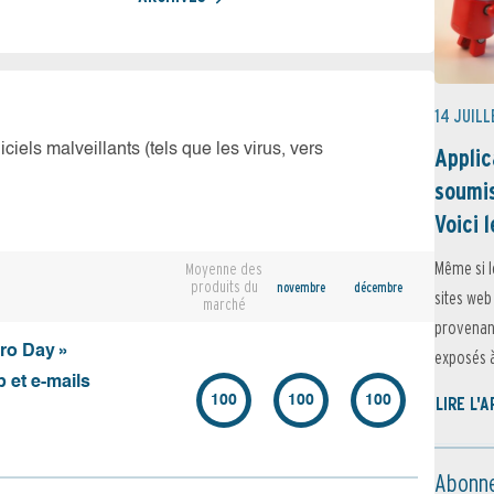
14 JUILL
iciels malveillants (tels que les virus, vers
Applic
soumis
Voici l
Même si l
Moyenne des
produits du
novembre
décembre
sites web
marché
provenant
ero Day »
exposés à 
 et e-mails
100
100
100
LIRE L'
Abonne