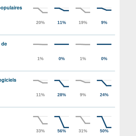
populaires
 de
ogiciels