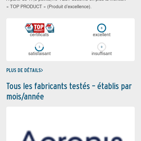
« TOP PRODUCT » (Produit d’excellence).
certi­ficats
ex­cellent
sa­tis­fai­sant
in­suf­fi­sant
PLUS DE DÉTAILS
Tous les fabricants testés – établis par
mois/année