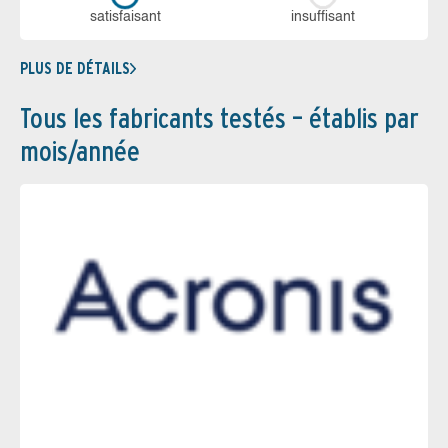
sa­tis­fai­sant
in­suf­fi­sant
PLUS DE DÉTAILS
Tous les fabricants testés – établis par
mois/année