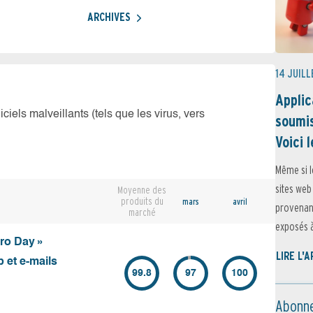
ARCHIVES
14 JUILL
Applic
iciels malveillants (tels que les virus, vers
soumis
Voici l
Même si l
sites web
Moyenne des
produits du
mars
avril
provenant
marché
exposés à 
ero Day »
LIRE L'
 et e-mails
99.8
97
100
Abonne