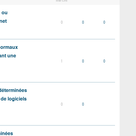
marché
s ou
net
0
0
0
 normaux
ant une
1
0
0
 déterminées
 de logiciels
0
0
minées