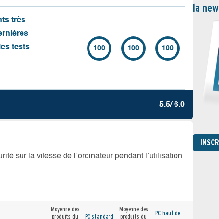
la new
nts très
ernières
es tests
100
100
100
5.5/ 6.0
INSC
té sur la vitesse de l’ordinateur pendant l’utilisation
Moyenne des
Moyenne des
PC haut de
produits du
PC standard
produits du