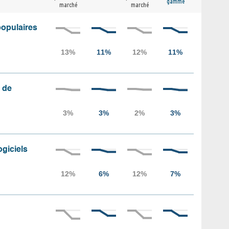
gamme
marché
marché
populaires
 de
ogiciels