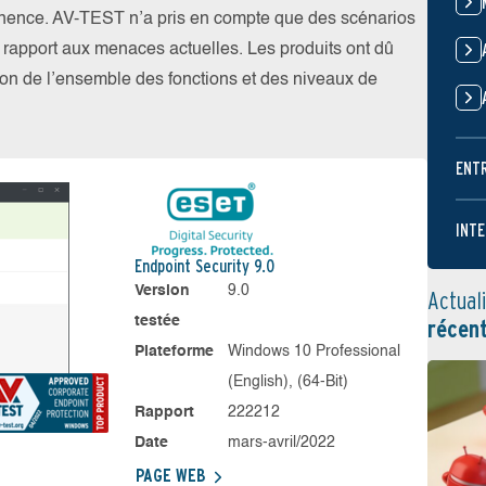
nence. AV-TEST n’a pris en compte que des scénarios
par rapport aux menaces actuelles. Les produits ont dû
ation de l’ensemble des fonctions et des niveaux de
ENT
INTE
Endpoint Security 9.0
Version
9.0
Actual
testée
récen
Plateforme
Windows 10 Professional
(English), (64-Bit)
Rapport
222212
Date
mars-avril/2022
PAGE WEB