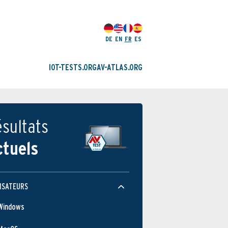
DE
EN
FR
ES
IOT-TESTS.ORG
AV-ATLAS.ORG
sultats
ctuels
ISATEURS
Windows