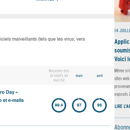
14 JUILL
iciels malveillants (tels que les virus, vers
Applic
soumis
Voici l
Même si l
Moyenne des
produits du
mars
avril
sites web
marché
provenant
ero Day »
exposés à 
 et e-mails
99.4
97
98
LIRE L'
Abonne