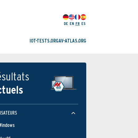
DE
EN
FR
ES
IOT-TESTS.ORG
AV-ATLAS.ORG
sultats
ctuels
ISATEURS
Windows