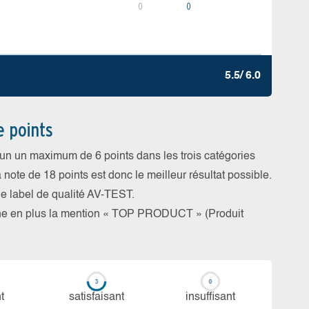
0
0
5.5/ 6.0
e points
cun un maximum de 6 points dans les trois catégories
a note de 18 points est donc le meilleur résultat possible.
 le label de qualité AV-TEST.
rne en plus la mention « TOP PRODUCT » (Produit
t
sa­tis­fai­sant
in­suf­fi­sant