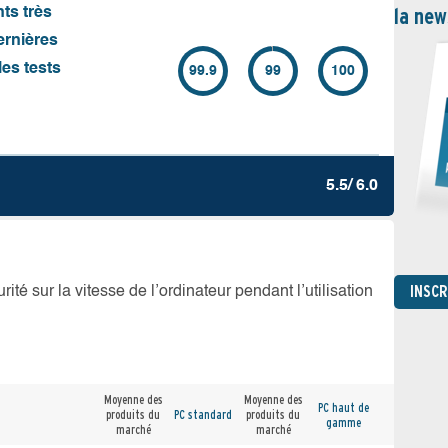
la new
nts très
ernières
es tests
99.9
99
100
5.5/ 6.0
INSC
té sur la vitesse de l’ordinateur pendant l’utilisation
Moyenne des
Moyenne des
PC haut de
produits du
PC standard
produits du
gamme
marché
marché