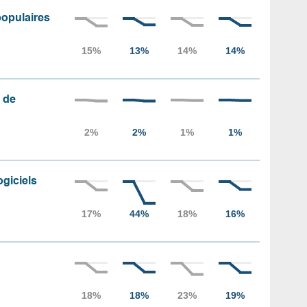
populaires
 de
ogiciels