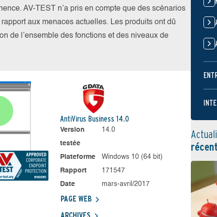
nence. AV-TEST n’a pris en compte que des scénarios
par rapport aux menaces actuelles. Les produits ont dû
ation de l’ensemble des fonctions et des niveaux de
ENT
INTE
AntiVirus Business 14.0
Version
14.0
Actual
testée
récen
Plateforme
Windows 10 (64 bit)
Rapport
171547
Date
mars-avril/2017
PAGE WEB
ARCHIVES