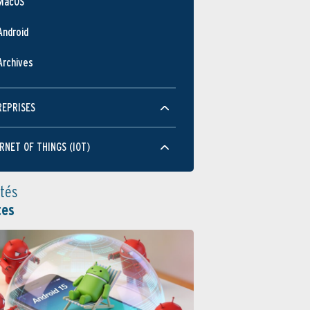
MacOS
Android
Archives
REPRISES
RNET OF THINGS (IOT)
ités
tes