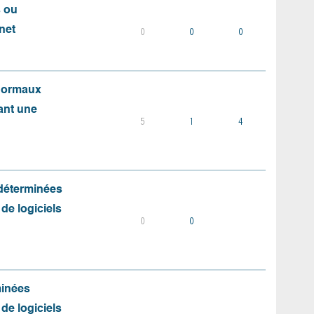
s ou
net
0
0
0
 normaux
ant une
5
1
4
 déterminées
 de logiciels
0
0
minées
 de logiciels