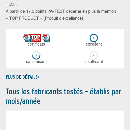
TEST.
À partir de 17,5 points, AV-TEST décerne en plus la mention
« TOP PRODUCT » (Produit d’excellence).
certi­ficats
ex­cellent
sa­tis­fai­sant
in­suf­fi­sant
PLUS DE DÉTAILS
Tous les fabricants testés – établis par
mois/année