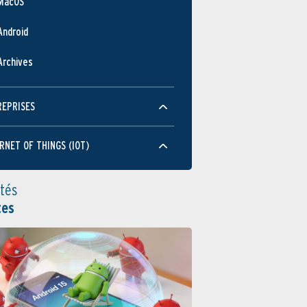
MacOS
Android
Archives
REPRISES
RNET OF THINGS (IOT)
ités
tes