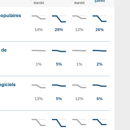
gamme
marché
marché
populaires
 de
ogiciels