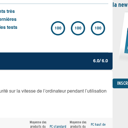
la new
nts très
ernières
es tests
100
100
100
6.0/ 6.0
INSC
té sur la vitesse de l’ordinateur pendant l’utilisation
Moyenne des
Moyenne des
PC haut de
produits du
PC standard
produits du