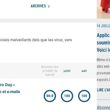
ARCHIVES
14 JUILL
Applic
iciels malveillants (tels que les virus, vers
soumis
Voici l
Même si l
sites web
Moyenne des
produits du
juillet
août
provenant
marché
exposés à 
ero Day »
LIRE L'
 et e-mails
98.9
100
100
Abonne