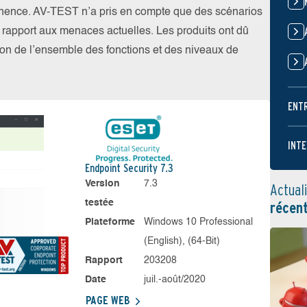
nence. AV-TEST n’a pris en compte que des scénarios
par rapport aux menaces actuelles. Les produits ont dû
ation de l’ensemble des fonctions et des niveaux de
ENT
INTE
Endpoint Security 7.3
Version
7.3
Actual
testée
récen
Plateforme
Windows 10 Professional
(English), (64-Bit)
Rapport
203208
Date
juil.-août/2020
PAGE WEB