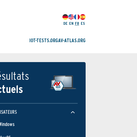
DE
EN
FR
ES
IOT-TESTS.ORG
AV-ATLAS.ORG
sultats
ctuels
ISATEURS
Windows