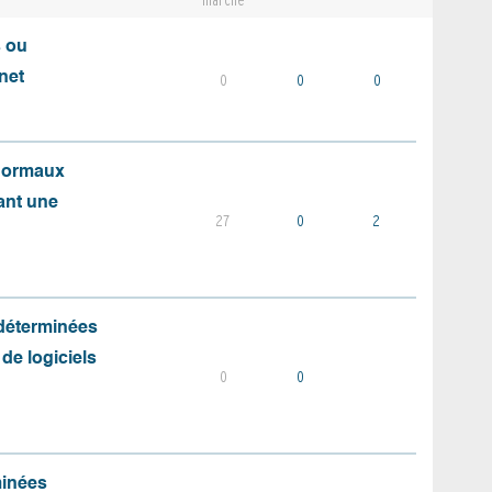
marché
s ou
net
0
0
0
 normaux
ant une
27
0
2
 déterminées
 de logiciels
0
0
minées