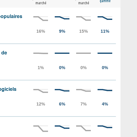
gamme
marché
marché
populaires
 de
ogiciels