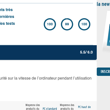
la new
nts très
ernières
es tests
100
99
100
5.5/ 6.0
INSC
té sur la vitesse de l’ordinateur pendant l’utilisation
Moyenne des
Moyenne des
PC haut de
produits du
PC standard
produits du