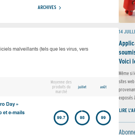
ARCHIVES
14 JUILL
Applic
iciels malveillants (tels que les virus, vers
soumis
Voici l
Même si l
sites web
Moyenne des
produits du
juillet
août
provenant
marché
exposés à 
ero Day »
LIRE L'
 et e-mails
99.7
98
99
Abonne