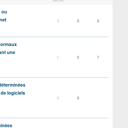
marché
s ou
net
0
0
0
 normaux
ant une
2
5
7
 déterminées
 de logiciels
0
0
minées