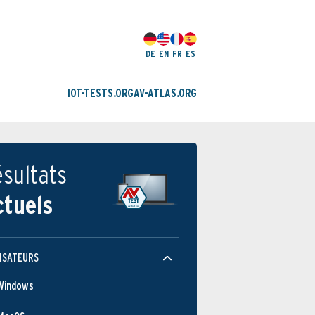
DE
EN
FR
ES
IOT-TESTS.ORG
AV-ATLAS.ORG
sultats
ctuels
ISATEURS
Windows