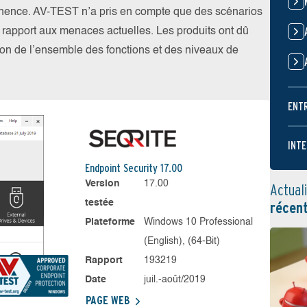
nence. AV-TEST n’a pris en compte que des scénarios
par rapport aux menaces actuelles. Les produits ont dû
ation de l’ensemble des fonctions et des niveaux de
ENT
INTE
Endpoint Security 17.00
Version
17.00
Actual
testée
récen
Plateforme
Windows 10 Professional
(English), (64-Bit)
Rapport
193219
Date
juil.-août/2019
PAGE WEB