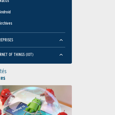
MacOS
Android
Archives
REPRISES
RNET OF THINGS (IOT)
ités
tes