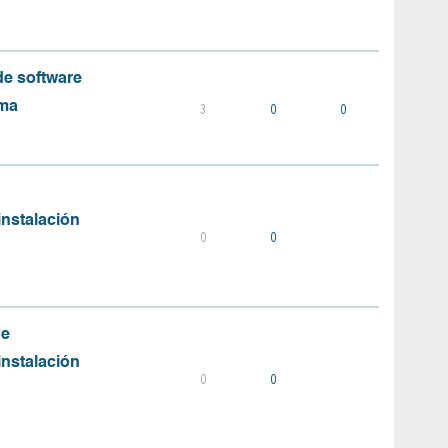
e software
ema
3
0
0
instalación
0
0
de
instalación
0
0