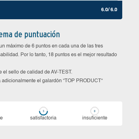
6.0/ 6.0
tema de puntuación
un máximo de 6 puntos en cada una de las tres
abilidad. Por lo tanto, 18 puntos es el mejor resultado
be el sello de calidad de AV-TEST.
rga adicionalmente el galardón “TOP PRODUCT“
te
sa­tis­fac­to­ria
in­su­fi­cien­te