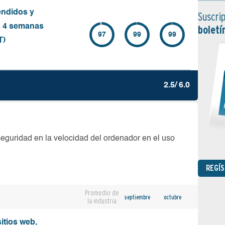
endidos y
Suscrip
s 4 semanas
boletí
97
99
99
T)
2.5/ 6.0
seguridad en la velocidad del ordenador en el uso
REGÍ
Promedio de
septiembre
octubre
la industria
sitios web,