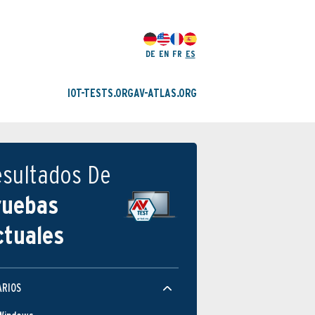
DE
EN
FR
ES
IOT-TESTS.ORG
AV-ATLAS.ORG
esultados De
ruebas
ctuales
ARIOS