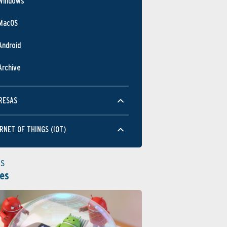
Windows
MacOS
Android
Archive
RESAS
RNET OF THINGS (IOT)
as
es