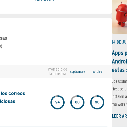
osas
14 DE JU
s)
Apps p
Androi
estas 
Promedio de
septiembre
octubre
la industria
Los usuar
riesgos 
 los correos
instalen 
iciosas
94
80
90
malware t
LEER AR