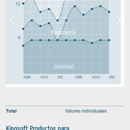
12
Rendimiento
6
Usabilidad
ABR
AGO
DIC
ABR
AGO
DIC
Total
Valores individuales
Kingsoft Productos para