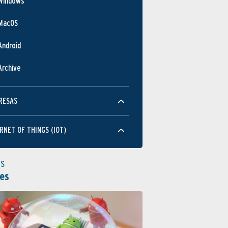
Windows
MacOS
Android
Archive
RESAS
RNET OF THINGS (IOT)
as
es