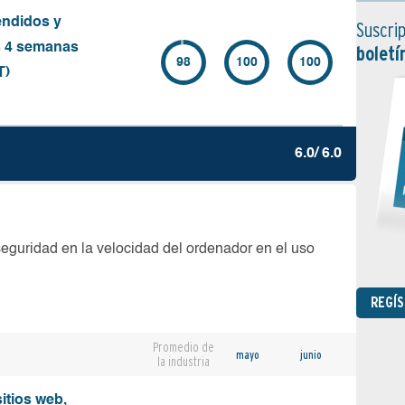
endidos y
Suscrip
s 4 semanas
boletí
98
100
100
T)
6.0/ 6.0
seguridad en la velocidad del ordenador en el uso
REGÍ
Promedio de
mayo
junio
la industria
sitios web,