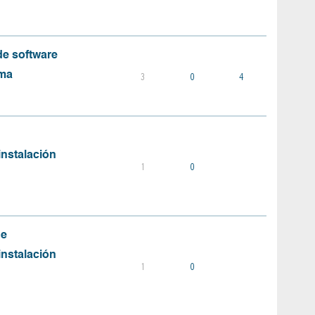
e software
ema
3
0
4
instalación
1
0
de
instalación
1
0