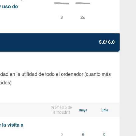
y uso de
5.0/ 6.0
dad en la utilidad de todo el ordenador (cuanto más
tados)
Promedio de
mayo
junio
la industria
la visita a
0
0
0