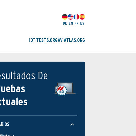
DE
EN
FR
ES
IOT-TESTS.ORG
AV-ATLAS.ORG
esultados De
ruebas
ctuales
ARIOS