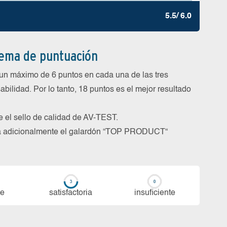
5.5/ 6.0
tema de puntuación
un máximo de 6 puntos en cada una de las tres
abilidad. Por lo tanto, 18 puntos es el mejor resultado
be el sello de calidad de AV-TEST.
rga adicionalmente el galardón “TOP PRODUCT“
te
sa­tis­fac­to­ria
in­su­fi­cien­te