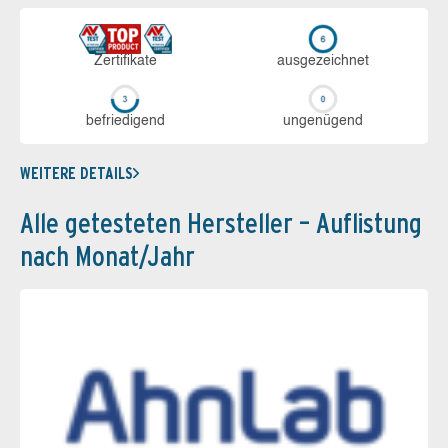
Zerti­fikate
aus­ge­zeich­net
be­frie­di­gend
un­ge­nü­gend
WEITERE DETAILS
Alle getesteten Hersteller – Auflistung
nach Monat/Jahr