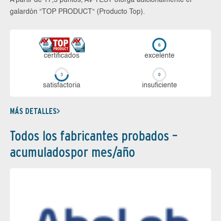
A partir de 17,5 puntos, AV-TEST otorga adicionalmente el
galardón “TOP PRODUCT“ (Producto Top).
certi­ficados
ex­ce­len­te
sa­tis­fac­to­ria
in­su­fi­cien­te
MÁS DETALLES
Todos los fabricantes probados –
acumuladospor mes/año