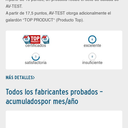
AV-TEST.
A partir de 17,5 puntos, AV-TEST otorga adicionalmente el
galardón “TOP PRODUCT“ (Producto Top).
certi­ficados
ex­ce­len­te
sa­tis­fac­to­ria
in­su­fi­cien­te
MÁS DETALLES
Todos los fabricantes probados –
acumuladospor mes/año