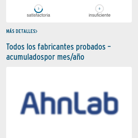
sa­tis­fac­to­ria
in­su­fi­cien­te
MÁS DETALLES
Todos los fabricantes probados –
acumuladospor mes/año