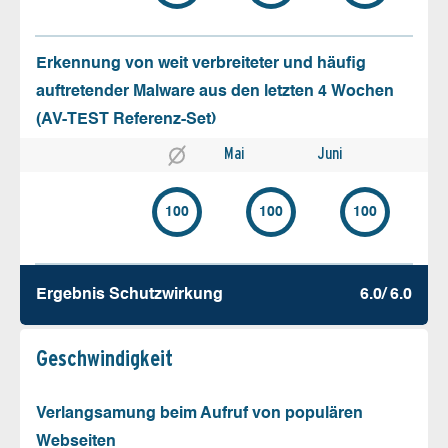
Erkennung von weit verbreiteter und häufig
auftretender Malware aus den letzten 4 Wochen
(AV-TEST Referenz-Set)
Mai
Juni
100
100
100
Ergebnis Schutz­wirkung
6.0/ 6.0
Geschw­indigkeit
Verlangsamung beim Aufruf von populären
Webseiten