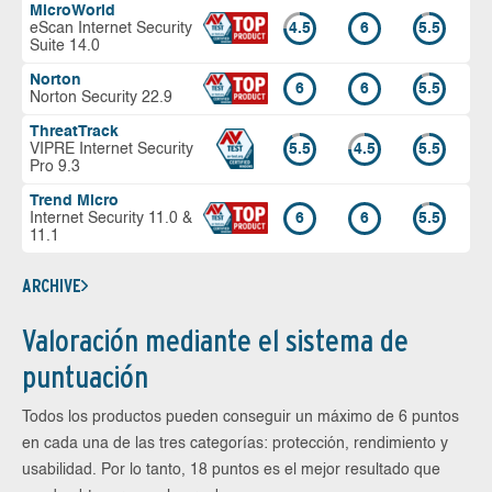
MicroWorld
eScan Internet Security
4.5
6
5.5
Suite 14.0
Norton
6
6
5.5
Norton Security 22.9
ThreatTrack
VIPRE Internet Security
5.5
4.5
5.5
Pro 9.3
Trend Micro
Internet Security 11.0 &
6
6
5.5
11.1
ARCHIVE
Valoración mediante el sistema de
puntuación
Todos los productos pueden conseguir un máximo de 6 puntos
en cada una de las tres categorías: protección, rendimiento y
usabilidad. Por lo tanto, 18 puntos es el mejor resultado que