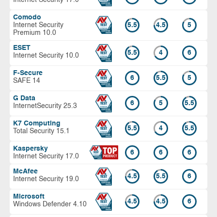
Comodo
Internet Security
5.5
4.5
5
Premium 10.0
ESET
5.5
4
6
Internet Security 10.0
F-Secure
6
5.5
5
SAFE 14
G Data
6
5
5.5
InternetSecurity 25.3
K7 Computing
5.5
4
5.5
Total Security 15.1
Kaspersky
6
6
6
Internet Security 17.0
McAfee
4.5
5.5
6
Internet Security 19.0
Microsoft
4.5
4.5
6
Windows Defender 4.10