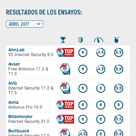
RESULTADOS DE LOS ENSAYOS:
ABRIL 2017
AhnLab
6
4.5
5.5
V3 Internet Security 9.0
Avast
Free Antivirus 17.2 &
6
4.5
5.5
17.3
AVG
Internet Security 17.2 &
6
5
5.5
17.3
Avira
6
6
6
Antivirus Pro 15.0
Bitdefender
6
6
5.5
Internet Security 21.0
BullGuard
4.5
6
5.5
Internet Security 17.0