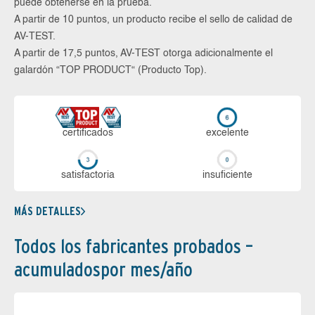
puede obtenerse en la prueba.
A partir de 10 puntos, un producto recibe el sello de calidad de
AV-TEST.
A partir de 17,5 puntos, AV-TEST otorga adicionalmente el
galardón “TOP PRODUCT“ (Producto Top).
certi­ficados
ex­ce­len­te
sa­tis­fac­to­ria
in­su­fi­cien­te
MÁS DETALLES
Todos los fabricantes probados –
acumuladospor mes/año