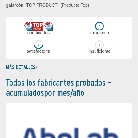
galardón “TOP PRODUCT“ (Producto Top).
certi­ficados
ex­ce­len­te
sa­tis­fac­to­ria
in­su­fi­cien­te
MÁS DETALLES
Todos los fabricantes probados –
acumuladospor mes/año