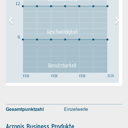
12
Geschw­indigkeit
6
Benutz­barkeit
FEB
FEB
FEB
JUN
Gesamtpunktzahl
Einzelwerte
Acronis Business Produkte