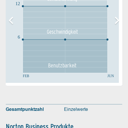
12
Geschw­indigkeit
6
Benutz­barkeit
FEB
JUN
Gesamtpunktzahl
Einzelwerte
Norton Business Produkte