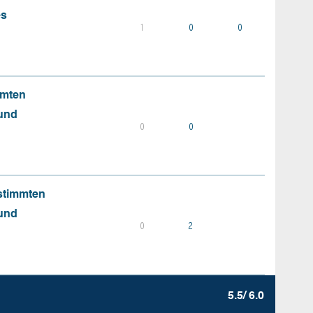
es
1
0
0
mmten
 und
0
0
stimmten
 und
0
2
5.5/ 6.0