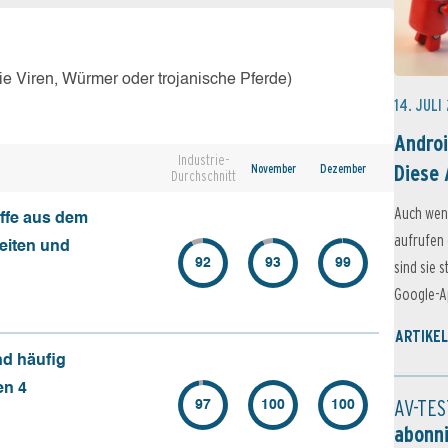
e Viren, Würmer oder trojanische Pferde)
14. JULI
Androi
Industrie-
Diese 
November
Dezember
Durchschnitt
Auch wen
ffe aus dem
aufrufen 
seiten und
92
93
99
sind sie 
Google-Ap
ARTIKEL
nd häufig
en 4
AV-TES
97
100
100
abonn