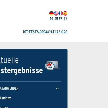
DE
EN
FR
ES
IOT-TESTS.ORG
AV-ATLAS.ORG
tuelle
estergebnisse
VATANWENDER
Windows