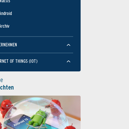
MacOS
Android
Archiv
ERNEHMEN
RNET OF THINGS (IOT)
le
ichten