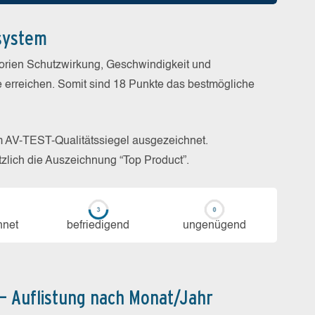
system
gorien Schutzwirkung, Geschwindigkeit und
e erreichen. Somit sind 18 Punkte das bestmögliche
m AV-TEST-Qualitätssiegel ausgezeichnet.
zlich die Auszeichnung “Top Product”.
h­net
be­frie­di­gend
un­ge­nü­gend
 – Auflistung nach Monat/Jahr