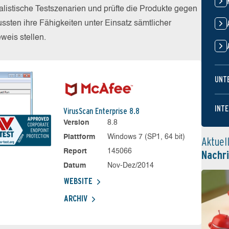
alistische Testszenarien und prüfte die Produkte gegen
sten ihre Fähigkeiten unter Einsatz sämtlicher
eis stellen.
UNT
INTE
VirusScan Enterprise 8.8
Version
8.8
Plattform
Windows 7 (SP1, 64 bit)
Aktuel
Report
145066
Nachr
Datum
Nov-Dez/2014
WEBSITE
ARCHIV