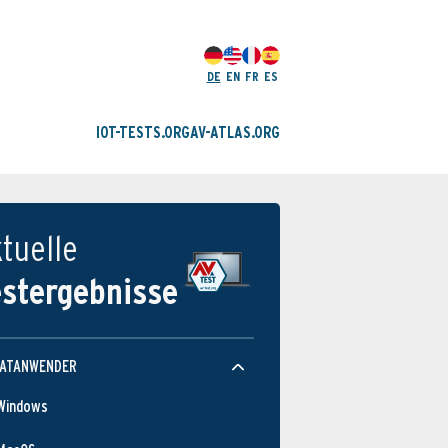
DE
EN
FR
ES
IOT-TESTS.ORG
AV-ATLAS.ORG
tuelle
estergebnisse
VATANWENDER
Windows