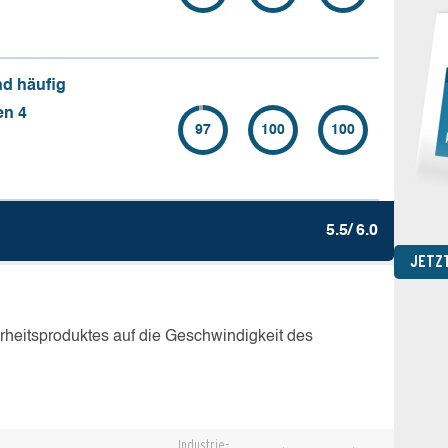
nd häufig
en 4
97
100
100
5.5/ 6.0
JETZ
erheitsproduktes auf die Geschwindigkeit des
Industrie-