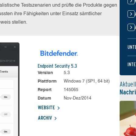
alistische Testszenarien und prüfte die Produkte gegen
sten ihre Fähigkeiten unter Einsatz sämtlicher
eis stellen.
UNT
INTE
Endpoint Security 5.3
Version
5.3
Plattform
Windows 7 (SP1, 64 bit)
Aktuel
Report
145065
Nachr
Datum
Nov-Dez/2014
WEBSITE
ARCHIV