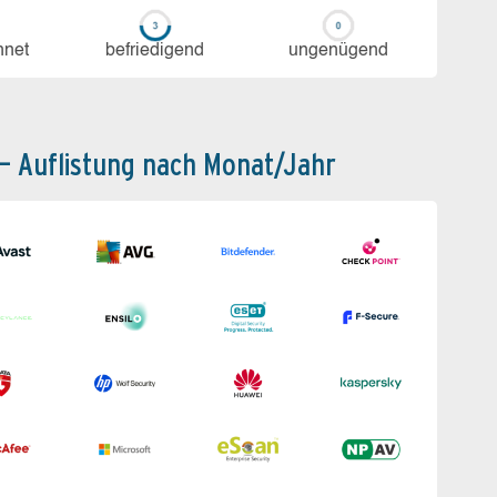
h­net
be­frie­di­gend
un­ge­nü­gend
 – Auflistung nach Monat/Jahr