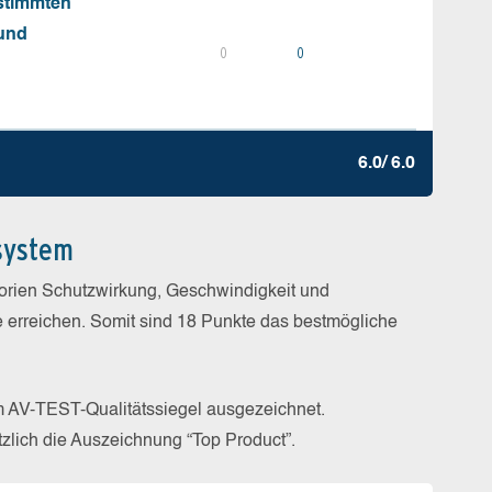
stimmten
 und
0
0
6.0/ 6.0
system
gorien Schutzwirkung, Geschwindigkeit und
e erreichen. Somit sind 18 Punkte das bestmögliche
m AV-TEST-Qualitätssiegel ausgezeichnet.
zlich die Auszeichnung “Top Product”.