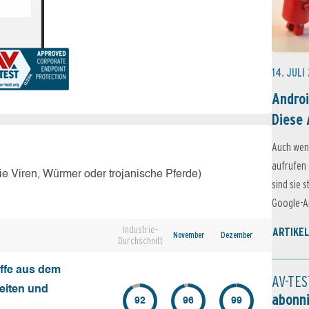
14. JULI
Androi
Diese 
Auch wen
aufrufen 
e Viren, Würmer oder trojanische Pferde)
sind sie 
Google-Ap
Industrie-
ARTIKEL
November
Dezember
Durchschnitt
ffe aus dem
AV-TES
seiten und
abonn
92
96
99