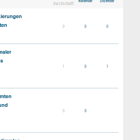
November
Dezember
Durchschnitt
kierungen
ten
0
0
0
maler
es
1
0
1
mmten
 und
0
0