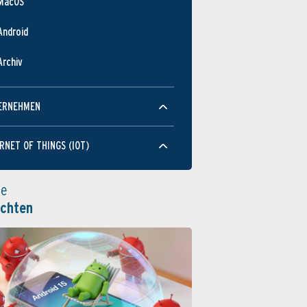
MacOS
Android
Archiv
ERNEHMEN
RNET OF THINGS (IOT)
le
ichten