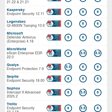
21.22 & 21.21
Kaspersky
6
6
6
Endpoint Security 12.11
Legendsec
6
6
6
QI-ANXIN Tianqing 10.6
Microsoft
Defender Antivirus
6
6
6
(Enterprise) 4.18
MicroWorld
eScan Enterprise EDR
6
5.5
5.5
22.0
Qualys
5.5
6
6
Endpoint Protection 7.9
Seqrite
6
6
6
Endpoint Security 18.00
Sophos
Intercept X Advanced
6
5.5
6
2025.2
Trellix
Endpoint Security
6
5.5
6