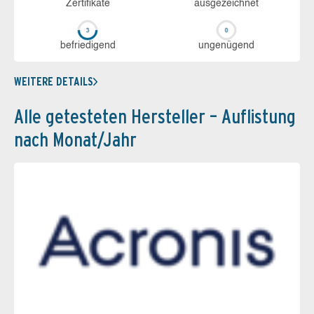
Zerti­fikate
aus­ge­zeich­net
be­frie­di­gend
un­ge­nü­gend
WEITERE DETAILS
Alle getesteten Hersteller – Auflistung
nach Monat/Jahr