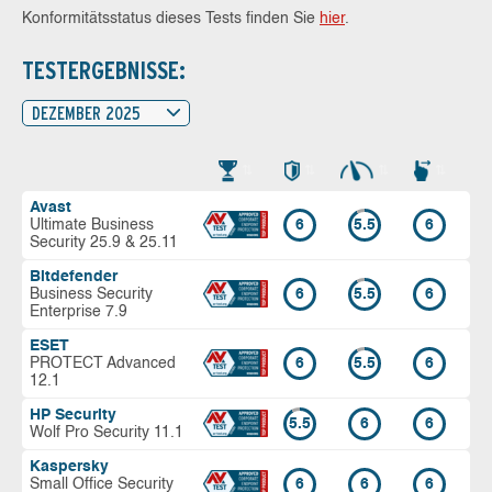
Konformitätsstatus dieses Tests finden Sie
hier
.
TESTERGEBNISSE:
DEZEMBER 2025
Avast
Ultimate Business
6
5.5
6
Security 25.9 & 25.11
Bitdefender
Business Security
6
5.5
6
Enterprise 7.9
ESET
PROTECT Advanced
6
5.5
6
12.1
HP Security
5.5
6
6
Wolf Pro Security 11.1
Kaspersky
Small Office Security
6
6
6