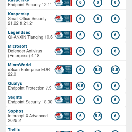
Kaspersky
6
6
6
Endpoint Security 12.11
Kaspersky
Small Office Security
6
6
6
21.22 & 21.21
Legendsec
6
6
6
QI-ANXIN Tianqing 10.6
Microsoft
Defender Antivirus
6
6
6
(Enterprise) 4.18
MicroWorld
eScan Enterprise EDR
6
5.5
5.5
22.0
Qualys
5.5
6
6
Endpoint Protection 7.9
Seqrite
6
6
6
Endpoint Security 18.00
Sophos
Intercept X Advanced
6
5.5
6
2025.2
Trellix