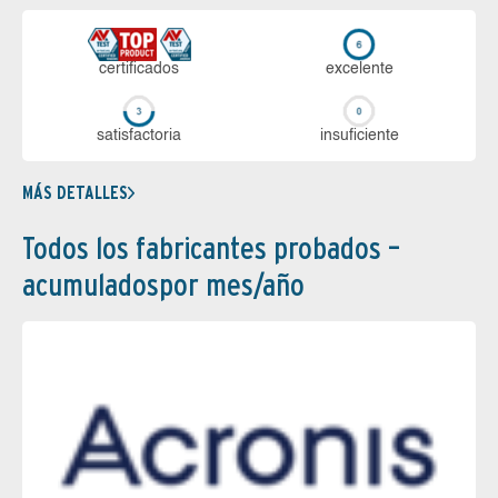
certi­ficados
ex­ce­len­te
sa­tis­fac­to­ria
in­su­fi­cien­te
MÁS DETALLES
Todos los fabricantes probados –
acumuladospor mes/año