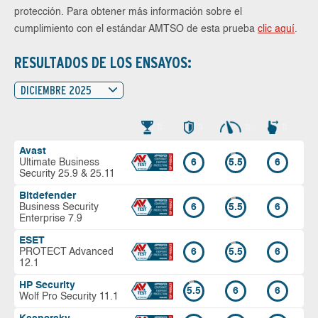
protección. Para obtener más información sobre el
cumplimiento con el estándar AMTSO de esta prueba
clic aquí
.
RESULTADOS DE LOS ENSAYOS:
DICIEMBRE 2025
Avast
Ultimate Business
6
5.5
6
Security 25.9 & 25.11
Bitdefender
Business Security
6
5.5
6
Enterprise 7.9
ESET
PROTECT Advanced
6
5.5
6
12.1
HP Security
5.5
6
6
Wolf Pro Security 11.1