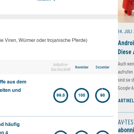
14. JULI
e Viren, Würmer oder trojanische Pferde)
Androi
Diese 
Auch wen
Industrie-
November
Dezember
Durchschnitt
aufrufen 
sind sie 
ffe aus dem
Google-Ap
seiten und
99.8
100
98
ARTIKEL
AV-TES
nd häufig
abonn
en 4