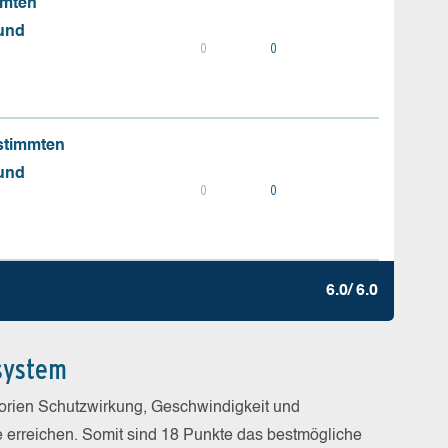
mmten
 und
0
0
stimmten
 und
0
0
6.0/ 6.0
system
gorien Schutzwirkung, Geschwindigkeit und
e erreichen. Somit sind 18 Punkte das bestmögliche