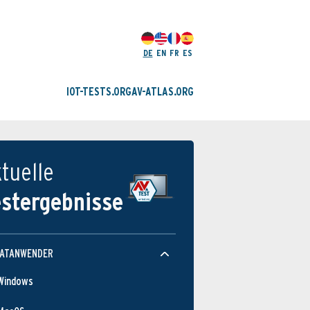
DE
EN
FR
ES
IOT-TESTS.ORG
AV-ATLAS.ORG
tuelle
estergebnisse
VATANWENDER
Windows