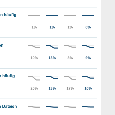
n häufig
on
n häufig
 Dateien