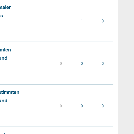
maler
es
1
1
0
mmten
 und
0
0
0
stimmten
 und
0
0
0