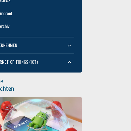
MacOS
Android
Archiv
ERNEHMEN
RNET OF THINGS (IOT)
le
ichten