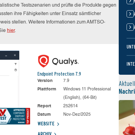
alistische Testszenarien und prüfte die Produkte gegen
sten ihre Fähigkeiten unter Einsatz sämtlicher
weis stellen. Weitere Informationen zum AMTSO-
 Sie
hier
.
UNT
INTE
Endpoint Protection 7.9
Version
7.9
Aktuel
Plattform
Windows 11 Professional
Nachr
(English), (64-Bit)
Report
252614
Datum
Nov-Dez/2025
WEBSITE
ARCHIV