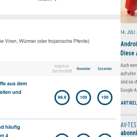
14. JULI
e Viren, Würmer oder trojanische Pferde)
Androi
Diese 
Auch wen
Industrie-
November
Dezember
Durchschnitt
aufrufen 
sind sie 
ffe aus dem
Google-Ap
seiten und
99.8
100
100
ARTIKEL
AV-TES
nd häufig
abonn
en 4