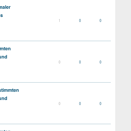
maler
es
1
0
0
mmten
 und
0
0
0
stimmten
 und
0
0
0