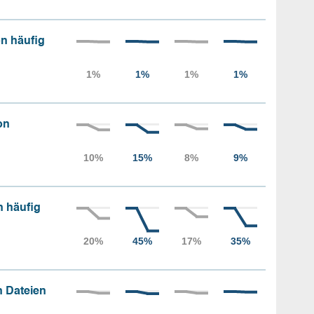
n häufig
on
n häufig
 Dateien