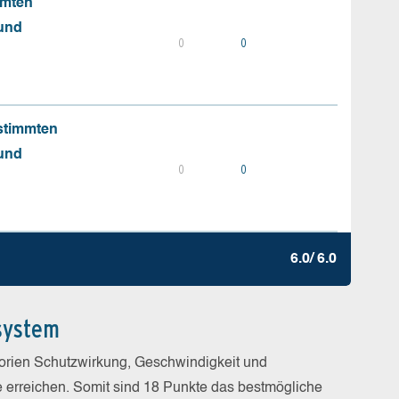
mmten
 und
0
0
stimmten
 und
0
0
6.0/ 6.0
system
gorien Schutzwirkung, Geschwindigkeit und
e erreichen. Somit sind 18 Punkte das bestmögliche