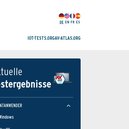
DE
EN
FR
ES
IOT-TESTS.ORG
AV-ATLAS.ORG
tuelle
estergebnisse
VATANWENDER
Windows