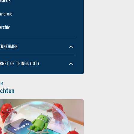
MacOS
Android
Archiv
ERNEHMEN
RNET OF THINGS (IOT)
le
ichten