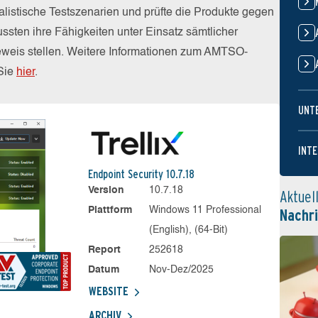
alistische Testszenarien und prüfte die Produkte gegen
sten ihre Fähigkeiten unter Einsatz sämtlicher
weis stellen. Weitere Informationen zum AMTSO-
 Sie
hier
.
UNT
INTE
Endpoint Security 10.7.18
Version
10.7.18
Aktuel
Plattform
Windows 11 Professional
Nachr
(English), (64-Bit)
Report
252618
Datum
Nov-Dez/2025
WEBSITE
ARCHIV