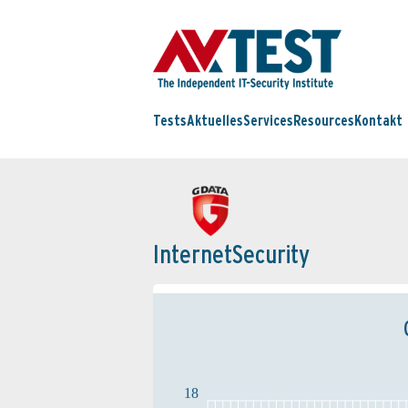
Tests
Aktuelles
Services
Resources
Kontakt
InternetSecurity
18