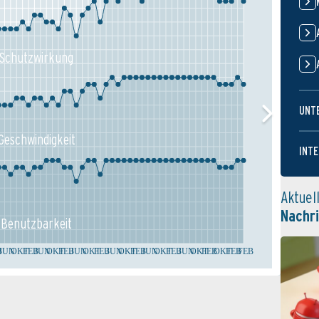
Schutz­wirkung
UNT
Geschw­indigkeit
INTE
Aktuel
Nachr
Benutz­barkeit
B
JUN
OKT
FEB
JUN
OKT
FEB
JUN
OKT
FEB
JUN
OKT
FEB
JUN
OKT
FEB
JUN
OKT
FEB
OKT
FEB
FEB