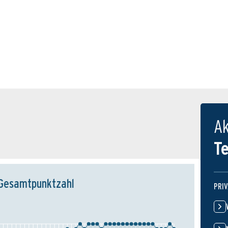
Ak
T
Gesamtpunktzahl
PRI