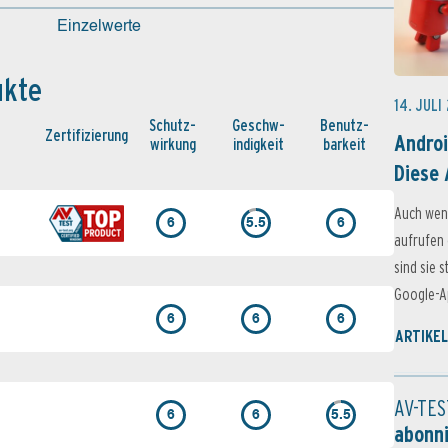
Einzelwerte
ukte
14. JULI
Schutz­
Geschw­
Benutz­
Zertifi­zierung
Androi
wirkung
indigkeit
barkeit
Diese 
Auch wen
6
5.5
6
aufrufen 
sind sie 
Google-Ap
6
6
6
ARTIKEL
AV-TES
6
6
5.5
abonn