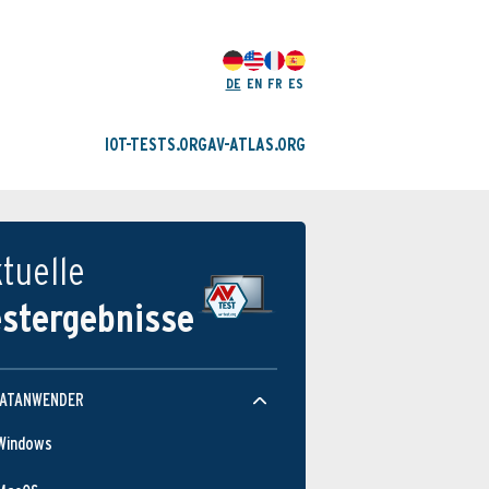
DE
EN
FR
ES
IOT-TESTS.ORG
AV-ATLAS.ORG
tuelle
estergebnisse
Schutz­wirkung
VATANWENDER
Windows