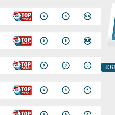
6
6
5.5
6
6
5.5
6
6
6
JETZ
6
6
6
6
6
6