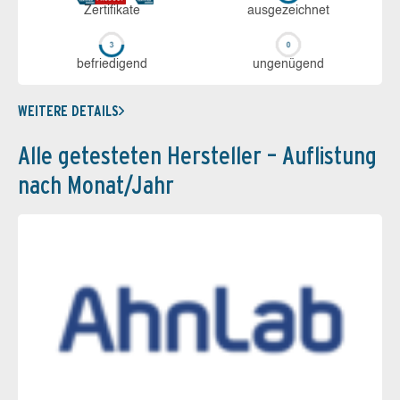
Zerti­fikate
aus­ge­zeich­net
be­frie­di­gend
un­ge­nü­gend
WEITERE DETAILS
Alle getesteten Hersteller – Auflistung
nach Monat/Jahr